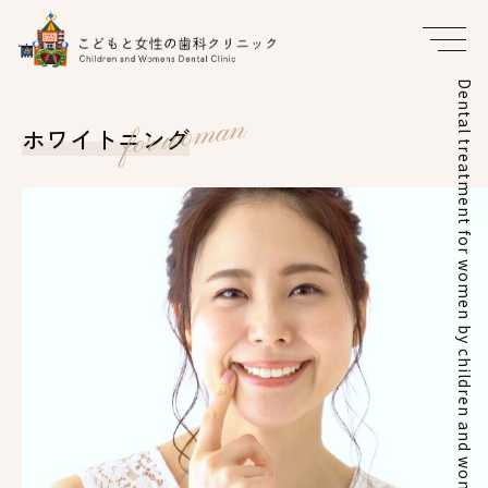
Dental treatment for women by children and women dental clinic
for woman
ホワイトニング