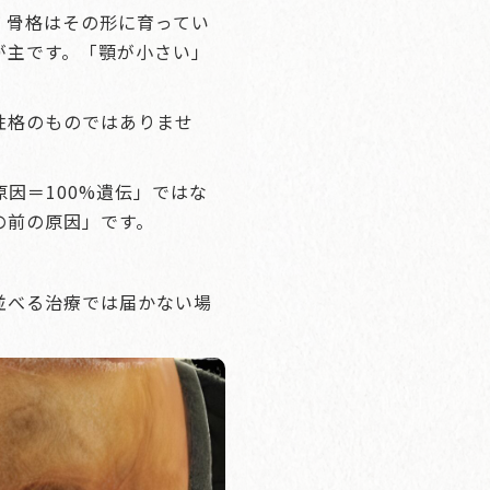
、骨格はその形に育ってい
が主です。「顎が小さい」
性格のものではありませ
因＝100%遺伝」ではな
の前の原因」です。
並べる治療では届かない場