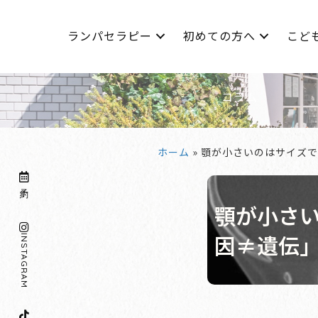
ランパセラピー
初めての方へ
こど
コラム
ホーム
»
顎が小さいのはサイズで
予約
顎が小さ
因≠遺伝
INSTA
GRAM