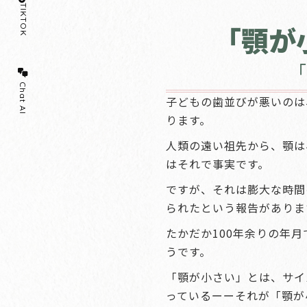
TIKTOK
「顎が
「
Chat AI
子どもの歯並びが悪いのは
ります。
人類の遠い祖先から、顎は
はそれで事実です。
ですが、それは膨大な時間
られたという報告がありま
たかだか100年余りの年
うです。
「顎が小さい」とは、サイ
っているーーそれが「顎が