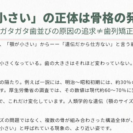
小さい」の正体は骨格の
ガタガタ歯並びの原因の追求≠歯列矯
、「顎が小さい」からーー「遺伝だから仕方ない」と言う
小さくなっている。歯の大きさはそれほど変わっていない
の隔たり。例えば一説には、明治〜昭和初期には、約30％
す。厚生労働省の調査では、その数値は現代約60〜70％に
月で、これだけ変化しています。人類学的な遺伝（顎のサイ
ズの問題ではなく、複数の骨が組み合わさった構造全体が
小さい」と呼ばれている現象の、より近い姿です。