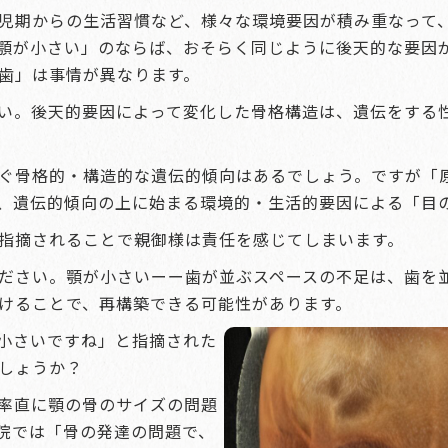
児期からの生活習慣など、様々な環境要因が積み重なって
顎が小さい」のならば、おそらく同じように後天的な要因
歯」は事情が異なります。
い。後天的要因によって変化した骨格構造は、遺伝をする
ぐ骨格的・構造的な遺伝的傾向はあるでしょう。ですが「原
、遺伝的傾向の上に始まる環境的・生活的要因による「目
指摘されることで親御様は責任を感じてしまいます。
ださい。顎が小さいーー歯が並ぶスペースの不足は、歯を
けることで、再構築できる可能性があります。
小さいですね」と指摘された
しょうか？
率直に顎の骨のサイズの問題
院では「骨の発達の問題で、