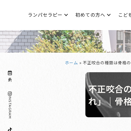
ランパセラピー
初めての方へ
こど
コラム
ホーム
»
不正咬合の種類は骨格の
予約
不正咬合
れ」｜骨
INSTA
GRAM