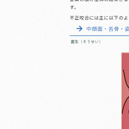
す。
不正咬合には主に以下のよ
中顔面・舌骨・
叢生（そうせい）