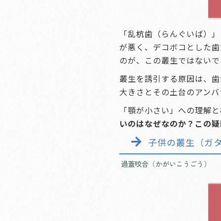
「乱杭歯（らんぐいば）」
が悪く、デコボコとした歯
のが、この叢生ではないで
叢生を誘引する原因は、歯
大きさとその土台のアンバ
「顎が小さい」への理解と
いのはなぜなのか？この疑
子供の叢生（ガ
過蓋咬合（かがいこうごう）