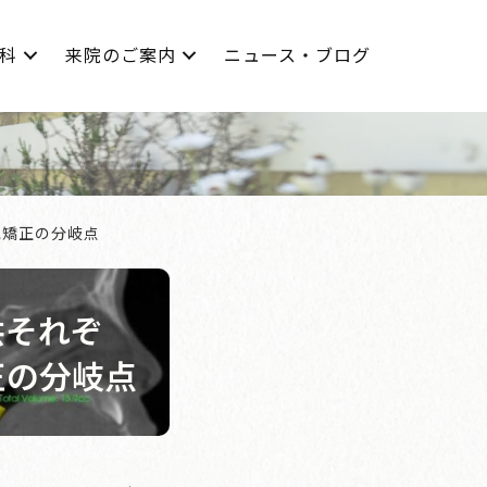
科
来院のご案内
ニュース・ブログ
児矯正の分岐点
供それぞ
正の分岐点