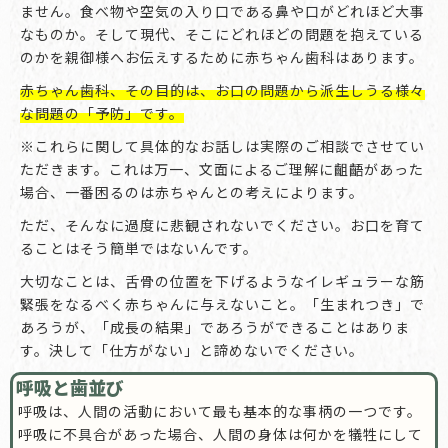
ません。食べ物や空気の入り口である鼻や口がどれほど大事
なものか。そして現代、そこにどれほどの問題を抱えている
のかを親御様へお伝えするために赤ちゃん歯科はあります。
赤ちゃん歯科、その目的は、お口の問題から派生しうる様々
な問題の「予防」です。
※これらに関して具体的なお話しは実際のご相談でさせてい
ただきます。これは万一、文面によるご理解に齟齬があった
場合、一番困るのは赤ちゃんとの考えによります。
ただ、そんなに過度に悲観されないでください。お口を育て
ることはそう簡単ではないんです。
大切なことは、舌骨の位置を下げるようなイレギュラーな筋
緊張をなるべく赤ちゃんに与えないこと。「生まれつき」で
あろうが、「成長の結果」であろうができることはありま
す。決して「仕方がない」と諦めないでください。
呼吸と歯並び
呼吸は、人間の活動において最も基本的な事柄の一つです。
呼吸に不具合があった場合、人間の身体は何かを犠牲にして