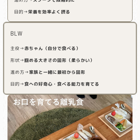
目的→
栄養を効率よく摂る
BLW
主役→
赤ちゃん（自分で食べる）
形状→
掴める大きさの固形（柔らかい）
進め方→
家族と一緒に最初から固形
目的→
食への好奇心・食べる能力を育てる