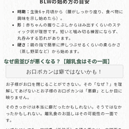
BLWの始め方の目安
時期：
生後6ヶ月頃から（腰がしっかり座り、食べ物に
興味を示し始めたら）。
形：
赤ちゃんの握りこぶしからはみ出すくらいのステ
ィック状が理想です。短いと噛み切る練習にならず、
丸呑みする恐れがあります。
硬さ：
親の指で簡単に押しつぶせるくらいの柔らかさ
（蒸し野菜など）から始めます。
なぜ歯並びが悪くなる？【離乳食はその一面】
お口ポカンは癖ではないかも！
お子様がお口を閉じることができない。その「なぜ？」を理
解してあげないとお子様のお口ポカンは「悪癖」としか目に
映りません。
そのきっかけは本当に癖だったかもしれない。そうではなか
ったかもしれない。離乳食のお話しはその可能性の一面で
す。