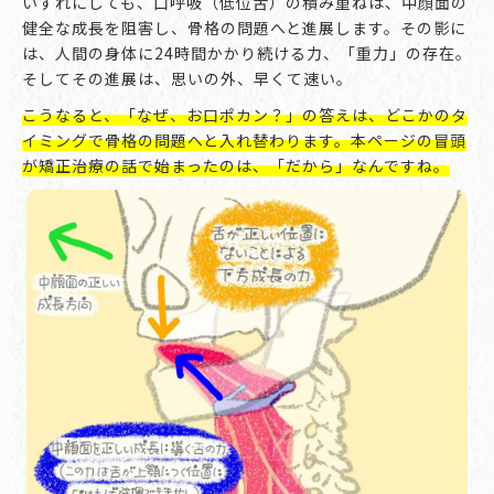
いずれにしても、口呼吸（低位舌）の積み重ねは、中顔面の
健全な成長を阻害し、骨格の問題へと進展します。その影に
は、人間の身体に24時間かかり続ける力、「重力」の存在。
そしてその進展は、思いの外、早くて速い。
こうなると、「なぜ、お口ポカン？」の答えは、どこかのタ
イミングで骨格の問題へと入れ替わります。本ページの冒頭
が矯正治療の話で始まったのは、「だから」なんですね。