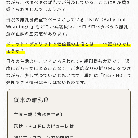
ながら、ベタベタの離乳食が普及している。ここにも矛盾を
感じられませんでしょうか？
当院の離乳食教室でベースとしている「BLW（Baby-Led-
Weaning）」もどこか異端扱い、ドロドロベタベタの離乳
食が正解の空気感があります。
メリット・デメリットの価値観の主役とは、一体誰なのでし
ょうか？
日々の生活の中、いろいろ言われても親御様も大変です。過
度にどちらかによることなく、ご家庭なりの折り合いをつけ
ながら、少しずつでいいと思います。単純に「YES・NO」で
処理できる情報はそうはないものです。
従来の離乳食
主役→
親（食べさせる）
形状→
ドロドロのピューレ状
進め方→
スプーンで段階的に