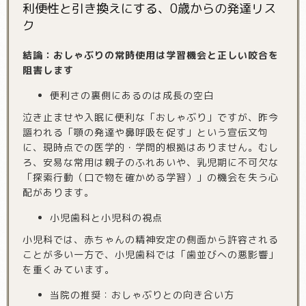
利便性と引き換えにする、0歳からの発達リス
ク
結論：おしゃぶりの常時使用は学習機会と正しい咬合を
阻害します
便利さの裏側にあるのは成長の空白
泣き止ませや入眠に便利な「おしゃぶり」ですが、昨今
謳われる「顎の発達や鼻呼吸を促す」という宣伝文句
に、現時点での医学的・学問的根拠はありません。むし
ろ、安易な常用は親子のふれあいや、乳児期に不可欠な
「探索行動（口で物を確かめる学習）」の機会を失う心
配があります。
小児歯科と小児科の視点
小児科では、赤ちゃんの精神安定の側面から許容される
ことが多い一方で、小児歯科では「歯並びへの悪影響」
を重くみています。
当院の推奨：おしゃぶりとの向き合い方