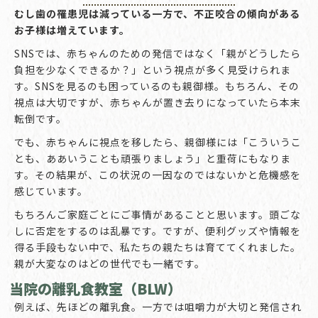
むし歯の罹患児は減っている一方で、不正咬合の傾向がある
お子様は増えています。
SNSでは、赤ちゃんのための発信ではなく「親がどうしたら
負担を少なくできるか？」という視点が多く見受けられま
す。SNSを見るのも困っているのも親御様。もちろん、その
視点は大切ですが、赤ちゃんが置き去りになっていたら本末
転倒です。
でも、赤ちゃんに視点を移したら、親御様には「こういうこ
とも、ああいうことも頑張りましょう」と重荷にもなりま
す。その結果が、この状況の一因なのではないかと危機感を
感じています。
もちろんご家庭ごとにご事情があることと思います。頭ごな
しに否定をするのは乱暴です。ですが、便利グッズや情報を
得る手段もない中で、私たちの親たちは育ててくれました。
親が大変なのはどの世代でも一緒です。
当院の離乳食教室（BLW）
例えば、先ほどの離乳食。一方では咀嚼力が大切と発信され