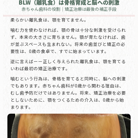
BLW（離乳食）は骨格育成と脳への刺激
赤ちゃん歯科の役割｜矯正治療は最後の補正手段
柔らかい離乳食は、顎を育てません。
噛む力を使わなければ、顎の骨は十分な刺激を受けられ
ず、本来の大きさに育ちません。顎が育たなければ、歯
が並ぶスペースも生まれない。将来の歯並びと矯正の必
要性は、0歳の食卓で、すでに始まっています。
逆に言えばーー正しく与えられた離乳食は、顎を育てる
いわば最初の矯正治療です。
噛むという行為は、骨格を育てると同時に、脳への刺激
でもあります。赤ちゃん歯科が0歳から関わる理由は、
むし歯予防だけではありません。将来、矯正治療を必要
としないために、顎をつくるための介入は、0歳から始
まります。