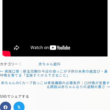
カテゴリー：
赤ちゃん歯科
← 実践口育｜新生児期の今日の抱っこが子供の未来の歯並び・鼻
呼吸を育てる「生後すぐからできること」
赤ちゃんのCカーブ抱っこは骨格構築の必要条件｜口呼吸が定着す
る原因は赤ちゃんなりの姿勢の悪さ →
SNSでシェアする
𝕏