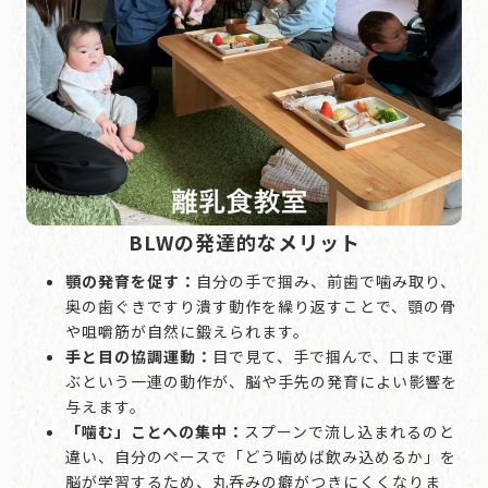
BLWの発達的なメリット
顎の発育を促す：
自分の手で掴み、前歯で噛み取り、
奥の歯ぐきですり潰す動作を繰り返すことで、顎の骨
や咀嚼筋が自然に鍛えられます。
手と目の協調運動：
目で見て、手で掴んで、口まで運
ぶという一連の動作が、脳や手先の発育によい影響を
与えます。
「噛む」ことへの集中：
スプーンで流し込まれるのと
違い、自分のペースで「どう噛めば飲み込めるか」を
脳が学習するため、丸呑みの癖がつきにくくなりま