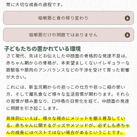
常に大切な成長の過程です。
咀嚼筋と食の移り変わり
咀嚼筋だけの問題ではありません
子どもたちの置かれている環境
さて現代、先ほどお伝えした中顔面の骨格的な発達不良は、
赤ちゃん期からの骨格が、本来望ましくないイレギュラーな
筋緊張や筋肉のアンバランスなどの干渉を受けて育った影響
が大きい。
これには、新生児期からの抱っこの仕方や抱っこ紐の使い
方、そして離乳食など様々な生活習慣が関わります。それら
の習慣が積み重なり、口呼吸の日常化を経て、中顔面の発達
に問題を引き起こします。
具体的にいえば、様々な視点にメリットを据え普及してい
る、赤ちゃんに関するグッズやメソッドが、必ずしも赤ちゃ
んの成長にはベストではない場合があるということです。