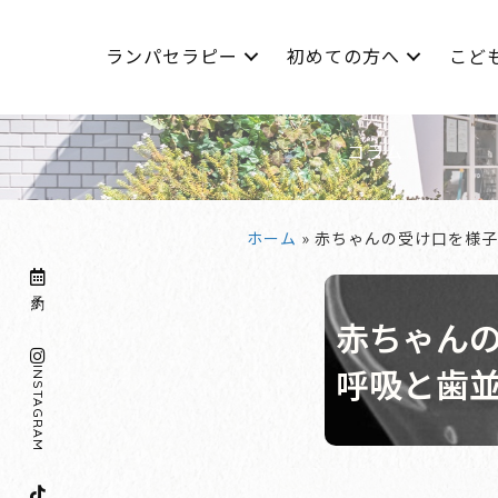
ランパセラピー
初めての方へ
こど
コラム
ホーム
»
赤ちゃんの受け口を様子
予約
赤ちゃん
呼吸と歯
INSTA
GRAM