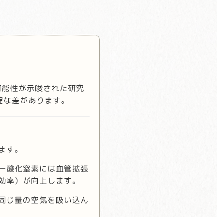
可能性が示唆された研究
確な差があります。
ます。
一酸化窒素には血管拡張
効率）が向上します。
同じ量の空気を吸い込ん