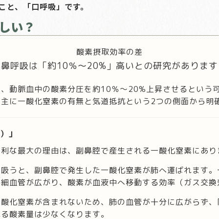
こと、「口呼吸」です。
しい？
酸素摂取効率の差
鼻呼吸は「約10％〜20%」高いとの研究があります
、動脈血中の酸素分圧を約10％〜20%上昇させるという
、主に一酸化窒素の有無と気道抵抗という2つの側面から明
O）」
有利な最大の理由は、副鼻腔で産生される一酸化窒素にあり
を吸うと、副鼻腔で発生した一酸化窒素が肺へ運ばれます。
毛細血管が広がり、酸素が血液中へ移動する効率（ガス交換
一酸化窒素が含まれないため、肺の血管が十分に広がらず、
れる酸素量は少なくなります。